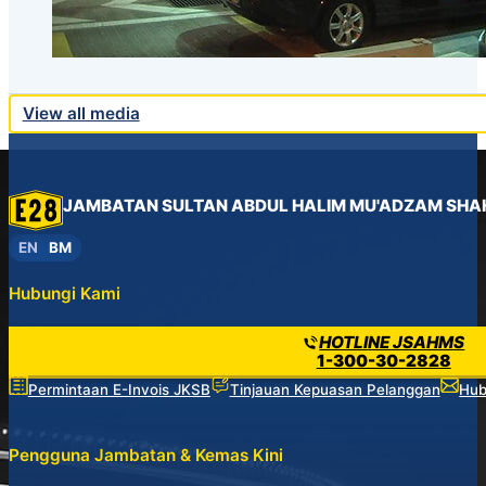
View all media
JAMBATAN SULTAN ABDUL HALIM MU'ADZAM SHA
EN
BM
Hubungi Kami
HOTLINE JSAHMS
1-300-30-2828
Permintaan E-Invois JKSB
Tinjauan Kepuasan Pelanggan
Hub
Pengguna Jambatan & Kemas Kini