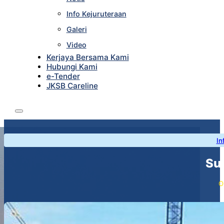
Info Kejuruteraan
Galeri
Video
Kerjaya Bersama Kami
Hubungi Kami
e-Tender
JKSB Careline
In
Su
O