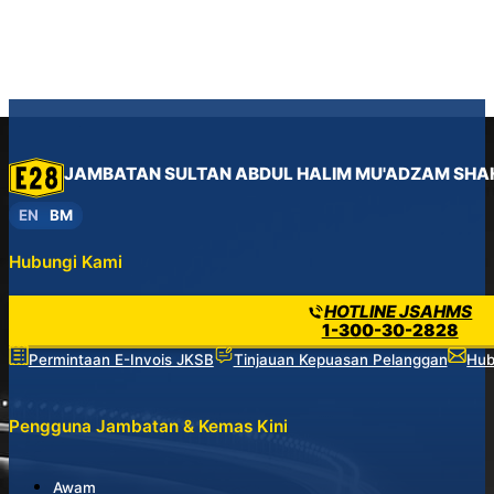
JAMBATAN SULTAN ABDUL HALIM MU'ADZAM SHA
EN
BM
Hubungi Kami
HOTLINE JSAHMS
1-300-30-2828
Permintaan E-Invois JKSB
Tinjauan Kepuasan Pelanggan
Hub
Pengguna Jambatan & Kemas Kini
Awam