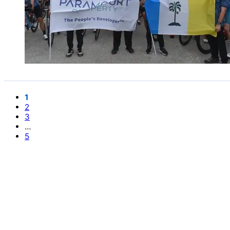
1
2
3
…
5