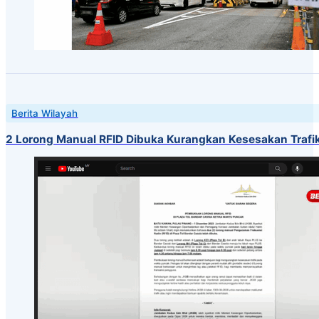
Berita Wilayah
2 Lorong Manual RFID Dibuka Kurangkan Kesesakan Traf